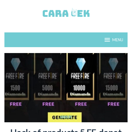
Loncat
ke
konten
MENU