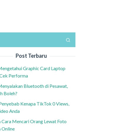
Post Terbaru
Mengetahui Graphic Card Laptop
 Cek Performa
Menyalakan Bluetooth di Pesawat,
h Boleh?
h Penyebab Kenapa TikTok 0 Views,
ideo Anda
n Cara Mencari Orang Lewat Foto
a Online