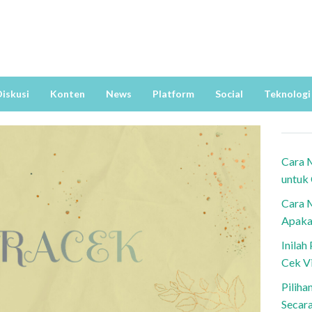
iskusi
Konten
News
Platform
Social
Teknologi
Cara 
untuk
Cara 
Apaka
Inila
Cek V
Piliha
Secar