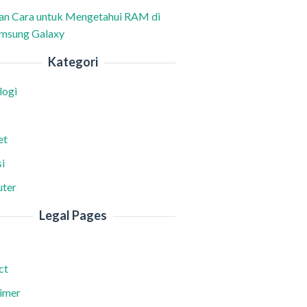
han Cara untuk Mengetahui RAM di
msung Galaxy
Kategori
logi
et
i
ter
Legal Pages
ct
aimer