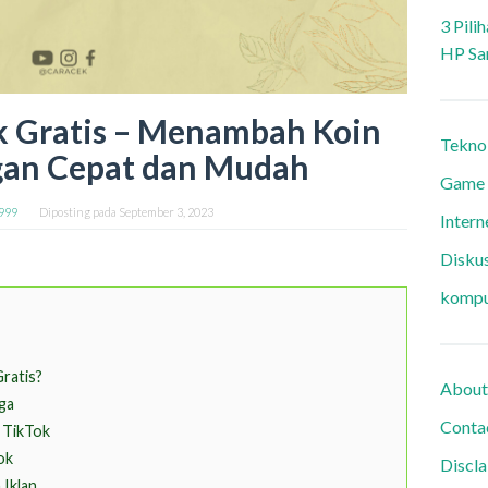
3 Pili
HP Sa
k Gratis – Menambah Koin
Tekno
gan Cepat dan Mudah
Game
999
Diposting pada
September 3, 2023
Intern
Diskus
kompu
ratis?
About
ga
Conta
 TikTok
ok
Discl
 Iklan