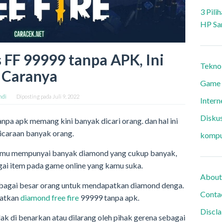
3 Pili
HP Sa
 FF 99999 tanpa APK, Ini
Tekno
Caranya
Game
ndi
Diposting pada
Juli 9, 2022
Intern
Diskus
npa apk memang kini banyak dicari orang. dan hal ini
bicaraan banyak orang.
kompu
amu mempunyai banyak diamond yang cukup banyak,
ai item pada game online yang kamu suka.
About
sebagai besar orang untuk mendapatkan diamond denga.
Conta
aatkan
diamond free fire
99999 tanpa apk.
Discl
dak di benarkan atau dilarang oleh pihak gerena sebagai