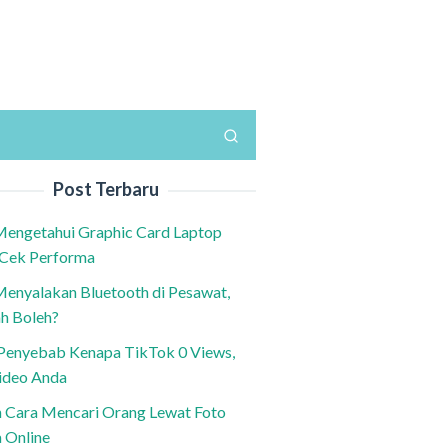
Post Terbaru
Mengetahui Graphic Card Laptop
 Cek Performa
Menyalakan Bluetooth di Pesawat,
h Boleh?
h Penyebab Kenapa TikTok 0 Views,
ideo Anda
n Cara Mencari Orang Lewat Foto
a Online