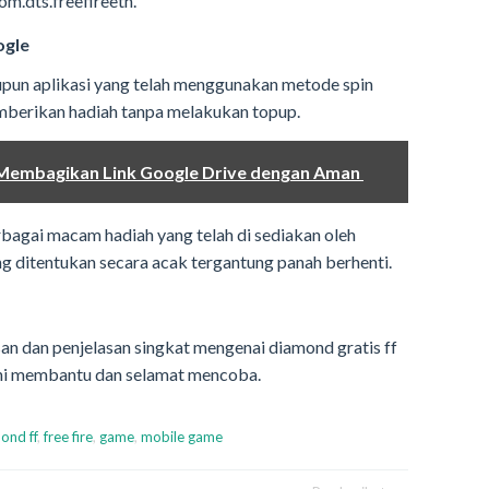
om.dts.freefireeth.
ogle
aupun aplikasi yang telah menggunakan metode spin
berikan hadiah tanpa melakukan topup.
Membagikan Link Google Drive dengan Aman
agai macam hadiah yang telah di sediakan oleh
ng ditentukan secara acak tergantung panah berhenti.
lasan dan penjelasan singkat mengenai diamond gratis ff
ini membantu dan selamat mencoba.
ond ff
,
free fire
,
game
,
mobile game