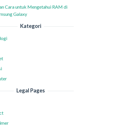
han Cara untuk Mengetahui RAM di
msung Galaxy
Kategori
logi
et
i
ter
Legal Pages
ct
aimer