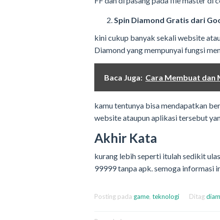
FF dan di pasang pada file master di c
Spin Diamond Gratis dari Go
kini cukup banyak sekali website at
Diamond yang mempunyai fungsi mem
Baca Juga:
Cara Membuat dan 
kamu tentunya bisa mendapatkan berb
website ataupun aplikasi tersebut ya
Akhir Kata
kurang lebih seperti itulah sedikit u
99999 tanpa apk. semoga informasi 
Posting pada
game
,
teknologi
Ditag
diam