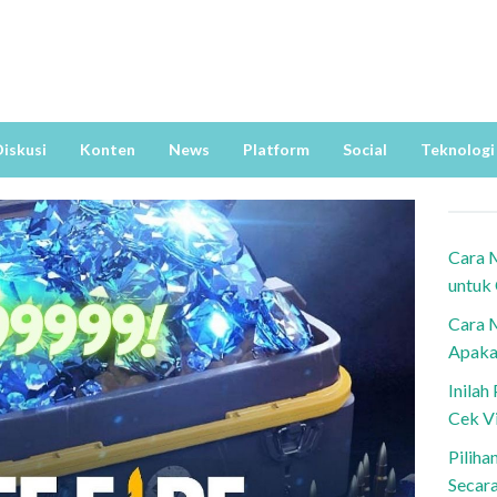
iskusi
Konten
News
Platform
Social
Teknologi
Cara 
untuk
Cara 
Apaka
Inila
Cek V
Piliha
Secar