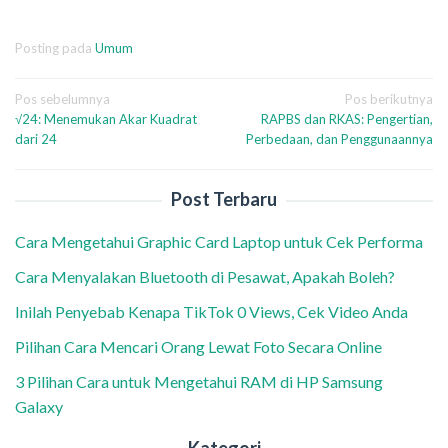
Posting pada
Umum
Navigasi
Pos sebelumnya
Pos berikutnya
√24: Menemukan Akar Kuadrat
RAPBS dan RKAS: Pengertian,
pos
dari 24
Perbedaan, dan Penggunaannya
Post Terbaru
Cara Mengetahui Graphic Card Laptop untuk Cek Performa
Cara Menyalakan Bluetooth di Pesawat, Apakah Boleh?
Inilah Penyebab Kenapa TikTok 0 Views, Cek Video Anda
Pilihan Cara Mencari Orang Lewat Foto Secara Online
3 Pilihan Cara untuk Mengetahui RAM di HP Samsung
Galaxy
Kategori