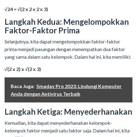
√24 = √(2 x 2 x 2 x 3)
Langkah Kedua: Mengelompokkan
Faktor-Faktor Prima
Selanjutnya, kita dapat mengelompokkan faktor-faktor
prima menjadi pasangan dengan menempatkan dua faktor
yang sama dalam satu kelompok. Dalam hal ini, kita memiliki:
√(2 x 2) x √(2 x 3)
Baca Juga:
Smadav Pro 2023: Lindungi Komputer
Anda dengan Antivirus Terbaik
Langkah Ketiga: Menyederhanakan
Kemudian, kita dapat menyederhanakan kelompok-
kelompok faktor menjadi satu faktor saja. Dalam hal ini, kita