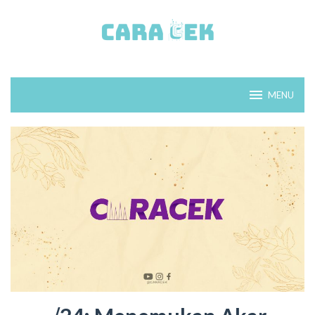
Loncat
ke
konten
MENU