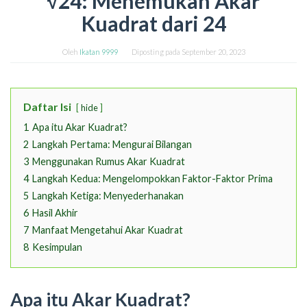
√24: Menemukan Akar
Kuadrat dari 24
Oleh
Ikatan 9999
Diposting pada
September 20, 2023
Daftar Isi
hide
1
Apa itu Akar Kuadrat?
2
Langkah Pertama: Mengurai Bilangan
3
Menggunakan Rumus Akar Kuadrat
4
Langkah Kedua: Mengelompokkan Faktor-Faktor Prima
5
Langkah Ketiga: Menyederhanakan
6
Hasil Akhir
7
Manfaat Mengetahui Akar Kuadrat
8
Kesimpulan
Apa itu Akar Kuadrat?