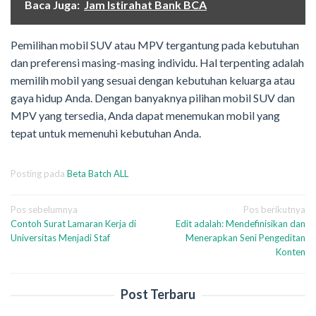
Baca Juga:
Jam Istirahat Bank BCA
Pemilihan mobil SUV atau MPV tergantung pada kebutuhan
dan preferensi masing-masing individu. Hal terpenting adalah
memilih mobil yang sesuai dengan kebutuhan keluarga atau
gaya hidup Anda. Dengan banyaknya pilihan mobil SUV dan
MPV yang tersedia, Anda dapat menemukan mobil yang
tepat untuk memenuhi kebutuhan Anda.
Posting pada
Beta Batch ALL
Navigasi
Pos sebelumnya
Pos berikutnya
Contoh Surat Lamaran Kerja di
Edit adalah: Mendefinisikan dan
pos
Universitas Menjadi Staf
Menerapkan Seni Pengeditan
Konten
Post Terbaru