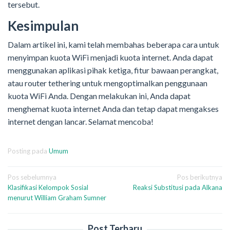
tersebut.
Kesimpulan
Dalam artikel ini, kami telah membahas beberapa cara untuk
menyimpan kuota WiFi menjadi kuota internet. Anda dapat
menggunakan aplikasi pihak ketiga, fitur bawaan perangkat,
atau router tethering untuk mengoptimalkan penggunaan
kuota WiFi Anda. Dengan melakukan ini, Anda dapat
menghemat kuota internet Anda dan tetap dapat mengakses
internet dengan lancar. Selamat mencoba!
Posting pada
Umum
Navigasi
Pos sebelumnya
Pos berikutnya
Klasifikasi Kelompok Sosial
Reaksi Substitusi pada Alkana
pos
menurut William Graham Sumner
Post Terbaru