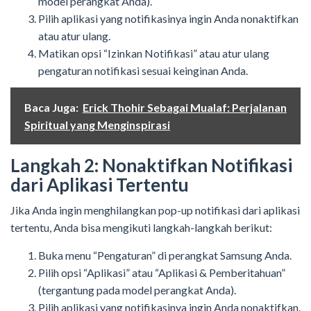
model perangkat Anda).
Pilih aplikasi yang notifikasinya ingin Anda nonaktifkan
atau atur ulang.
Matikan opsi “Izinkan Notifikasi” atau atur ulang
pengaturan notifikasi sesuai keinginan Anda.
Baca Juga:
Erick Thohir Sebagai Mualaf: Perjalanan
Spiritual yang Menginspirasi
Langkah 2: Nonaktifkan Notifikasi
dari Aplikasi Tertentu
Jika Anda ingin menghilangkan pop-up notifikasi dari aplikasi
tertentu, Anda bisa mengikuti langkah-langkah berikut:
Buka menu “Pengaturan” di perangkat Samsung Anda.
Pilih opsi “Aplikasi” atau “Aplikasi & Pemberitahuan”
(tergantung pada model perangkat Anda).
Pilih aplikasi yang notifikasinya ingin Anda nonaktifkan.