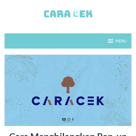
Loncat
ke
konten
MENU