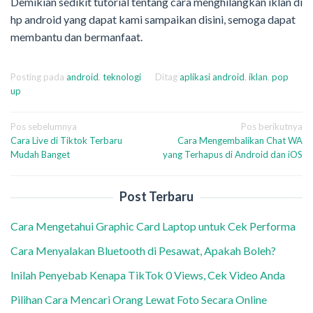
Demikian sedikit tutorial tentang cara menghilangkan iklan di
hp android yang dapat kami sampaikan disini, semoga dapat
membantu dan bermanfaat.
Posting pada
android
,
teknologi
Ditag
aplikasi android
,
iklan
,
pop
up
Navigasi
Pos sebelumnya
Pos berikutnya
Cara Live di Tiktok Terbaru
Cara Mengembalikan Chat WA
pos
Mudah Banget
yang Terhapus di Android dan iOS
Post Terbaru
Cara Mengetahui Graphic Card Laptop untuk Cek Performa
Cara Menyalakan Bluetooth di Pesawat, Apakah Boleh?
Inilah Penyebab Kenapa TikTok 0 Views, Cek Video Anda
Pilihan Cara Mencari Orang Lewat Foto Secara Online