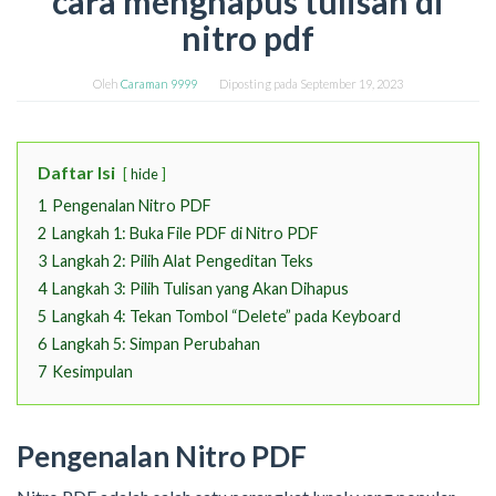
cara menghapus tulisan di
nitro pdf
Oleh
Caraman 9999
Diposting pada
September 19, 2023
Daftar Isi
hide
1
Pengenalan Nitro PDF
2
Langkah 1: Buka File PDF di Nitro PDF
3
Langkah 2: Pilih Alat Pengeditan Teks
4
Langkah 3: Pilih Tulisan yang Akan Dihapus
5
Langkah 4: Tekan Tombol “Delete” pada Keyboard
6
Langkah 5: Simpan Perubahan
7
Kesimpulan
Pengenalan Nitro PDF