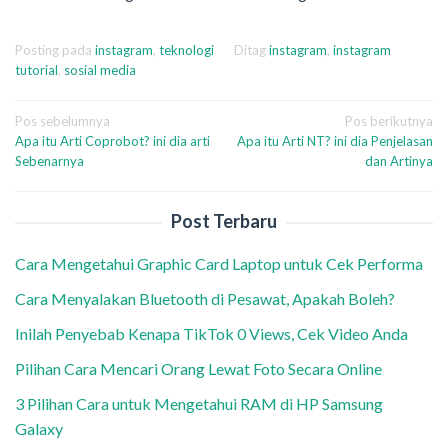
Posting pada
instagram
,
teknologi
Ditag
instagram
,
instagram
tutorial
,
sosial media
Navigasi
Pos sebelumnya
Pos berikutnya
Apa itu Arti Coprobot? ini dia arti
Apa itu Arti NT? ini dia Penjelasan
pos
Sebenarnya
dan Artinya
Post Terbaru
Cara Mengetahui Graphic Card Laptop untuk Cek Performa
Cara Menyalakan Bluetooth di Pesawat, Apakah Boleh?
Inilah Penyebab Kenapa TikTok 0 Views, Cek Video Anda
Pilihan Cara Mencari Orang Lewat Foto Secara Online
3 Pilihan Cara untuk Mengetahui RAM di HP Samsung
Galaxy