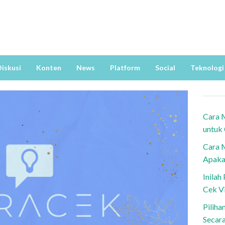
iskusi
Konten
News
Platform
Social
Teknologi
Cara 
untuk
Cara 
Apaka
Inila
Cek V
Piliha
Secar