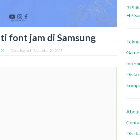
3 Pili
HP Sa
ti font jam di Samsung
Tekno
999
Diposting pada
September 20, 2023
Game
Intern
Diskus
kompu
About
Conta
Discl