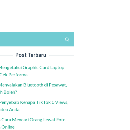
Post Terbaru
Mengetahui Graphic Card Laptop
 Cek Performa
Menyalakan Bluetooth di Pesawat,
h Boleh?
h Penyebab Kenapa TikTok 0 Views,
ideo Anda
n Cara Mencari Orang Lewat Foto
a Online