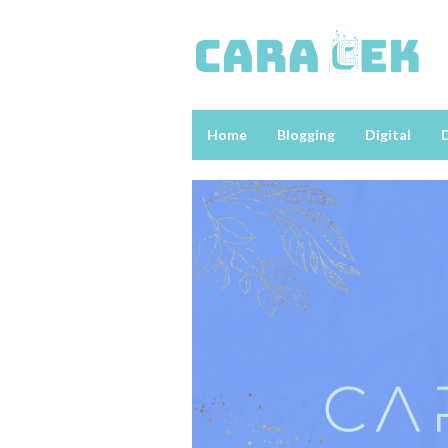
Loncat
ke
konten
Home
Blogging
Digital
D