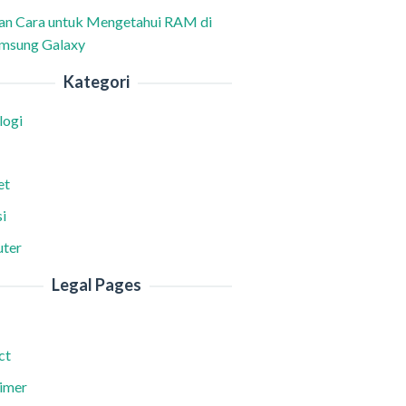
han Cara untuk Mengetahui RAM di
msung Galaxy
Kategori
logi
et
i
ter
Legal Pages
ct
aimer