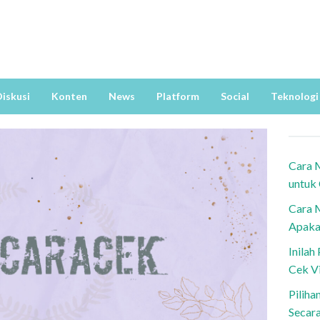
iskusi
Konten
News
Platform
Social
Teknologi
Cara 
untuk
Cara 
Apaka
Inila
Cek V
Piliha
Secar