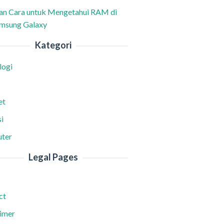
han Cara untuk Mengetahui RAM di
msung Galaxy
Kategori
logi
et
i
ter
Legal Pages
ct
aimer