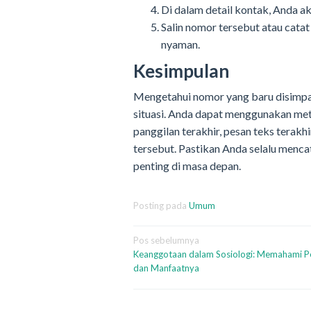
Di dalam detail kontak, Anda a
Salin nomor tersebut atau cat
nyaman.
Kesimpulan
Mengetahui nomor yang baru disimpan
situasi. Anda dapat menggunakan met
panggilan terakhir, pesan teks terak
tersebut. Pastikan Anda selalu menca
penting di masa depan.
Posting pada
Umum
Navigasi
Pos sebelumnya
Keanggotaan dalam Sosiologi: Memahami P
pos
dan Manfaatnya