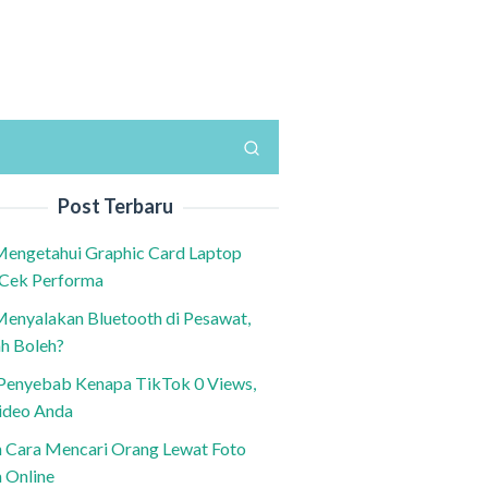
Post Terbaru
Mengetahui Graphic Card Laptop
 Cek Performa
Menyalakan Bluetooth di Pesawat,
h Boleh?
h Penyebab Kenapa TikTok 0 Views,
ideo Anda
n Cara Mencari Orang Lewat Foto
a Online