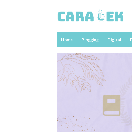
Loncat
ke
konten
Home
Blogging
Digital
D