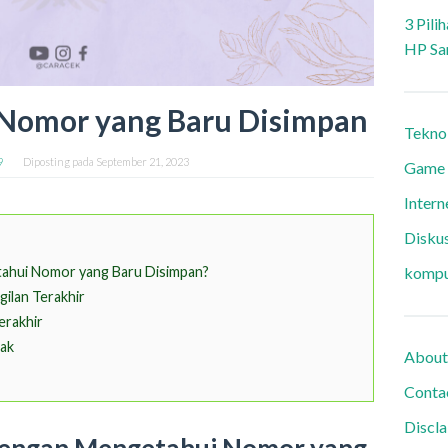
3 Pili
HP Sa
Nomor yang Baru Disimpan
Tekno
9
Diposting pada
September 21, 2023
Game
Intern
Diskus
kompu
ahui Nomor yang Baru Disimpan?
ilan Terakhir
erakhir
ak
About
Conta
Discl