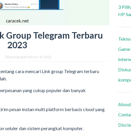
3 Pili
HP Sa
nk Group Telegram Terbaru
Tekno
2023
Game
Diposting pada
Februari 15, 2023
Intern
Diskus
 tentang cara mencari Link group Telegram terbaru
dah.
kompu
i perpesanan yang cukup populer dan banyak
About
irim pesan instan multi platform berbasis cloud yang
Conta
Discl
on seluler dan sistem perangkat komputer.