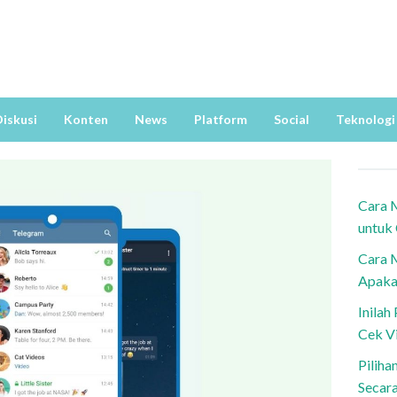
iskusi
Konten
News
Platform
Social
Teknologi
Cara 
untuk
Cara 
Apaka
Inila
Cek V
Piliha
Secar