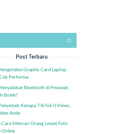
Post Terbaru
Mengetahui Graphic Card Laptop
 Cek Performa
Menyalakan Bluetooth di Pesawat,
h Boleh?
h Penyebab Kenapa TikTok 0 Views,
ideo Anda
n Cara Mencari Orang Lewat Foto
a Online