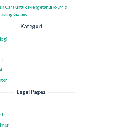
han Cara untuk Mengetahui RAM di
msung Galaxy
Kategori
logi
et
i
ter
Legal Pages
ct
aimer