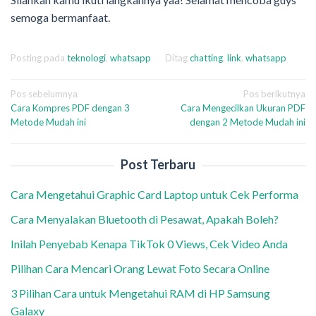
semoga bermanfaat.
Posting pada
teknologi
,
whatsapp
Ditag
chatting
,
link
,
whatsapp
Navigasi
Pos sebelumnya
Pos berikutnya
Cara Kompres PDF dengan 3
Cara Mengecilkan Ukuran PDF
pos
Metode Mudah ini
dengan 2 Metode Mudah ini
Post Terbaru
Cara Mengetahui Graphic Card Laptop untuk Cek Performa
Cara Menyalakan Bluetooth di Pesawat, Apakah Boleh?
Inilah Penyebab Kenapa TikTok 0 Views, Cek Video Anda
Pilihan Cara Mencari Orang Lewat Foto Secara Online
3 Pilihan Cara untuk Mengetahui RAM di HP Samsung
Galaxy