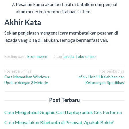
Pesanan kamu akan berhasil di batalkan dan penjual
akan menerima pemberitahuan sistem
Akhir Kata
Sekian penjelasan mengenai cara membatalkan pesanan di
lazada yang bisa di lakukan, semoga bermanfaat yah.
Posting pada
Ecommerce
Ditag
lazada
,
Toko online
Navigasi
Pos sebelumnya
Pos berikutnya
Cara Mematikan Windows
Infinix Hot 11 Kelebihan dan
pos
Update dengan 3 Metode
Kekurangan, Spesifikasi
Post Terbaru
Cara Mengetahui Graphic Card Laptop untuk Cek Performa
Cara Menyalakan Bluetooth di Pesawat, Apakah Boleh?