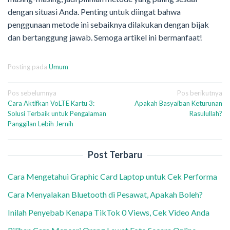
dengan situasi Anda. Penting untuk diingat bahwa
penggunaan metode ini sebaiknya dilakukan dengan bijak
dan bertanggung jawab. Semoga artikel ini bermanfaat!
Posting pada
Umum
Navigasi
Pos sebelumnya
Pos berikutnya
Cara Aktifkan VoLTE Kartu 3:
Apakah Basyaiban Keturunan
pos
Solusi Terbaik untuk Pengalaman
Rasulullah?
Panggilan Lebih Jernih
Post Terbaru
Cara Mengetahui Graphic Card Laptop untuk Cek Performa
Cara Menyalakan Bluetooth di Pesawat, Apakah Boleh?
Inilah Penyebab Kenapa TikTok 0 Views, Cek Video Anda