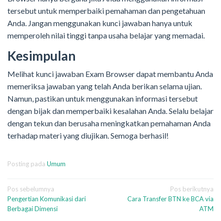
tersebut untuk memperbaiki pemahaman dan pengetahuan
Anda. Jangan menggunakan kunci jawaban hanya untuk
memperoleh nilai tinggi tanpa usaha belajar yang memadai.
Kesimpulan
Melihat kunci jawaban Exam Browser dapat membantu Anda
memeriksa jawaban yang telah Anda berikan selama ujian.
Namun, pastikan untuk menggunakan informasi tersebut
dengan bijak dan memperbaiki kesalahan Anda. Selalu belajar
dengan tekun dan berusaha meningkatkan pemahaman Anda
terhadap materi yang diujikan. Semoga berhasil!
Posting pada
Umum
Navigasi
Pos sebelumnya
Pos berikutnya
Pengertian Komunikasi dari
Cara Transfer BTN ke BCA via
pos
Berbagai Dimensi
ATM