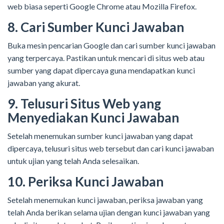
web biasa seperti Google Chrome atau Mozilla Firefox.
8. Cari Sumber Kunci Jawaban
Buka mesin pencarian Google dan cari sumber kunci jawaban
yang terpercaya. Pastikan untuk mencari di situs web atau
sumber yang dapat dipercaya guna mendapatkan kunci
jawaban yang akurat.
9. Telusuri Situs Web yang
Menyediakan Kunci Jawaban
Setelah menemukan sumber kunci jawaban yang dapat
dipercaya, telusuri situs web tersebut dan cari kunci jawaban
untuk ujian yang telah Anda selesaikan.
10. Periksa Kunci Jawaban
Setelah menemukan kunci jawaban, periksa jawaban yang
telah Anda berikan selama ujian dengan kunci jawaban yang