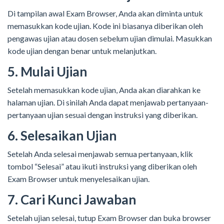
Di tampilan awal Exam Browser, Anda akan diminta untuk
memasukkan kode ujian. Kode ini biasanya diberikan oleh
pengawas ujian atau dosen sebelum ujian dimulai. Masukkan
kode ujian dengan benar untuk melanjutkan.
5. Mulai Ujian
Setelah memasukkan kode ujian, Anda akan diarahkan ke
halaman ujian. Di sinilah Anda dapat menjawab pertanyaan-
pertanyaan ujian sesuai dengan instruksi yang diberikan.
6. Selesaikan Ujian
Setelah Anda selesai menjawab semua pertanyaan, klik
tombol “Selesai” atau ikuti instruksi yang diberikan oleh
Exam Browser untuk menyelesaikan ujian.
7. Cari Kunci Jawaban
Setelah ujian selesai, tutup Exam Browser dan buka browser