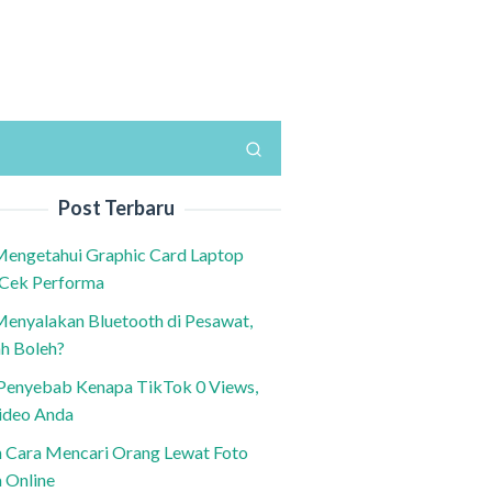
Post Terbaru
Mengetahui Graphic Card Laptop
 Cek Performa
Menyalakan Bluetooth di Pesawat,
h Boleh?
h Penyebab Kenapa TikTok 0 Views,
ideo Anda
n Cara Mencari Orang Lewat Foto
a Online