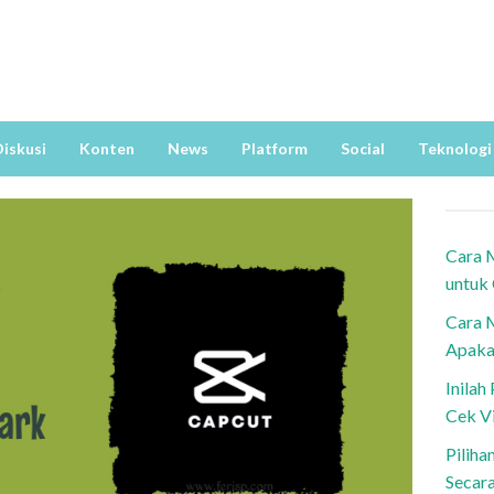
iskusi
Konten
News
Platform
Social
Teknologi
Cara 
untuk
Cara 
Apaka
Inila
Cek V
Piliha
Secar