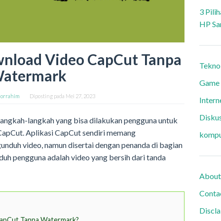
3 Pili
HP Sa
ownload Video CapCut Tanpa
Tekno
atermark
Game
orrahim
Diposting pada
Mei 27, 2023
Intern
Diskus
langkah-langkah yang bisa dilakukan pengguna untuk
 CapCut. Aplikasi CapCut sendiri memang
kompu
duh video, namun disertai dengan penanda di bagian
nduh pengguna adalah video yang bersih dari tanda
About
Conta
Discl
CapCut Tanpa Watermark?