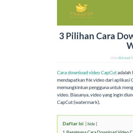
3 Pilihan Cara D
W
Oleh
Akhmad N
Cara download video CapCut
adalah 
mendapatkan file video dari aplikasi
memungkinkan pengguna untuk mengun
video. Biasanya, video yang ingin diu
CapCut (watermark).
Daftar Isi
hide
1
Bagaimana Cara Download Video 