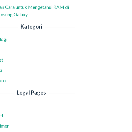
han Cara untuk Mengetahui RAM di
msung Galaxy
Kategori
logi
et
i
ter
Legal Pages
ct
aimer