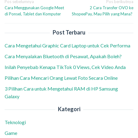
Navigasi
Pos sebelumnya
Pos berikutnya
Cara Menggunakan Google Meet
2 Cara Transfer OVO ke
pos
di Ponsel, Tablet dan Komputer
ShopeePay, Mau Pilih yang Mana?
Post Terbaru
Cara Mengetahui Graphic Card Laptop untuk Cek Performa
Cara Menyalakan Bluetooth di Pesawat, Apakah Boleh?
Inilah Penyebab Kenapa TikTok 0 Views, Cek Video Anda
Pilihan Cara Mencari Orang Lewat Foto Secara Online
3 Pilihan Cara untuk Mengetahui RAM di HP Samsung
Galaxy
Kategori
Teknologi
Game