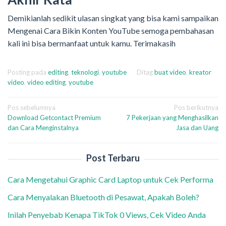
Demikianlah sedikit ulasan singkat yang bisa kami sampaikan
Mengenai Cara Bikin Konten YouTube semoga pembahasan
kali ini bisa bermanfaat untuk kamu. Terimakasih
Posting pada
editing
,
teknologi
,
youtube
Ditag
buat video
,
kreator
video
,
video editing
,
youtube
Navigasi
Pos sebelumnya
Pos berikutnya
Download Getcontact Premium
7 Pekerjaan yang Menghasilkan
pos
dan Cara Menginstalnya
Jasa dan Uang
Post Terbaru
Cara Mengetahui Graphic Card Laptop untuk Cek Performa
Cara Menyalakan Bluetooth di Pesawat, Apakah Boleh?
Inilah Penyebab Kenapa TikTok 0 Views, Cek Video Anda