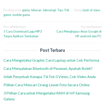
Posting pada
game
,
hiburan
,
teknologi
,
Tips Trik
Ditag
clash of clans
,
game
,
mobile game
Navigasi
Pos sebelumnya
Pos berikutnya
5 Cara Download Lagu MP3
Cara Menghapus Akun Google di
pos
Tanpa Aplikasi Tambahan
HP android dan PC
Post Terbaru
Cara Mengetahui Graphic Card Laptop untuk Cek Performa
Cara Menyalakan Bluetooth di Pesawat, Apakah Boleh?
Inilah Penyebab Kenapa TikTok 0 Views, Cek Video Anda
Pilihan Cara Mencari Orang Lewat Foto Secara Online
3 Pilihan Cara untuk Mengetahui RAM di HP Samsung
Galaxy