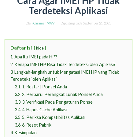
Cara Agar IMEI HP Tidak
Terdeteksi Aplikasi
Oleh
Caraman 9999
Diposting pada
September 21, 2023
Daftar Isi
hide
1
Apa itu IMEI pada HP?
2
Kenapa IMEI HP Bisa Tidak Terdeteksi oleh Aplikasi?
3
Langkah-langkah untuk Mengatasi IMEI HP yang Tidak
Terdeteksi oleh Aplikasi
3.1
1. Restart Ponsel Anda
3.2
2. Perbarui Perangkat Lunak Ponsel Anda
3.3
3. Verifikasi Pada Pengaturan Ponsel
3.4
4. Hapus Cache Aplikasi
3.5
5. Periksa Kompatibilitas Aplikasi
3.6
6. Reset Pabrik
4
Kesimpulan