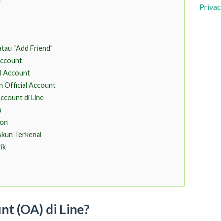
Privac
atau “Add Friend”
 Account
al Account
 Official Account
ccount di Line
u
kon
Akun Terkenal
ik
nt (OA) di Line?