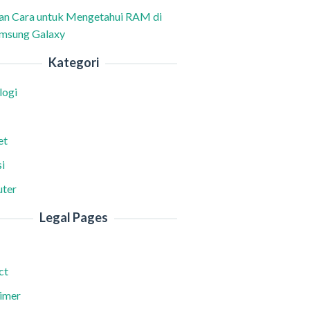
han Cara untuk Mengetahui RAM di
msung Galaxy
Kategori
logi
et
i
ter
Legal Pages
ct
aimer