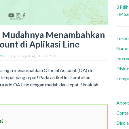
3 Pili
HP Sa
e: Mudahnya Menambahkan
Tekno
ount di Aplikasi Line
Game
9999
Diposting pada
Agustus 25, 2023
Intern
Diskus
da ingin menambahkan Official Account (OA) di
i tempat yang tepat! Pada artikel ini, kami akan
kompu
ra add OA Line dengan mudah dan cepat. Simaklah
About
Conta
e?
Discl
: