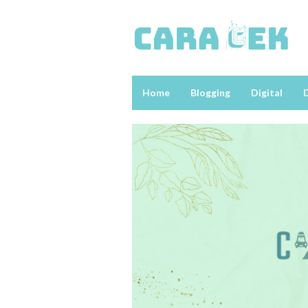
Loncat
ke
konten
Home
Blogging
Digital
D