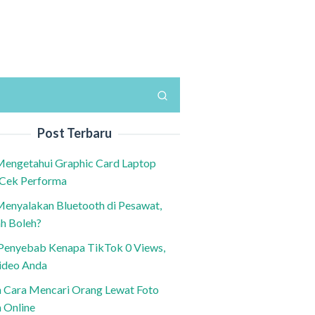
Post Terbaru
Mengetahui Graphic Card Laptop
 Cek Performa
Menyalakan Bluetooth di Pesawat,
h Boleh?
h Penyebab Kenapa TikTok 0 Views,
ideo Anda
n Cara Mencari Orang Lewat Foto
a Online