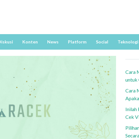
iskusi
Konten
News
Platform
Social
Teknologi
Cara 
untuk
Cara 
Apaka
Inila
Cek V
Piliha
Secar