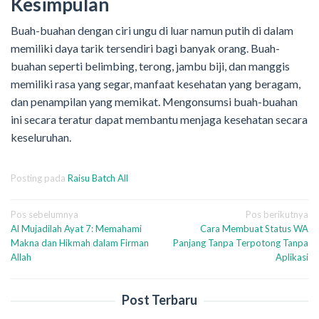
Kesimpulan
Buah-buahan dengan ciri ungu di luar namun putih di dalam
memiliki daya tarik tersendiri bagi banyak orang. Buah-
buahan seperti belimbing, terong, jambu biji, dan manggis
memiliki rasa yang segar, manfaat kesehatan yang beragam,
dan penampilan yang memikat. Mengonsumsi buah-buahan
ini secara teratur dapat membantu menjaga kesehatan secara
keseluruhan.
Posting pada
Raisu Batch All
Navigasi
Pos sebelumnya
Pos berikutnya
Al Mujadilah Ayat 7: Memahami
Cara Membuat Status WA
pos
Makna dan Hikmah dalam Firman
Panjang Tanpa Terpotong Tanpa
Allah
Aplikasi
Post Terbaru