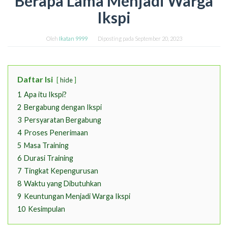
Berapa Lama Menjadi Warga
Ikspi
Oleh
Ikatan 9999
Diposting pada
September 20, 2023
Daftar Isi
hide
1
Apa itu Ikspi?
2
Bergabung dengan Ikspi
3
Persyaratan Bergabung
4
Proses Penerimaan
5
Masa Training
6
Durasi Training
7
Tingkat Kepengurusan
8
Waktu yang Dibutuhkan
9
Keuntungan Menjadi Warga Ikspi
10
Kesimpulan