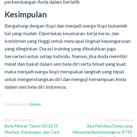
perkembangan Anda dalam berlatih.
Kesimpulan
Bergabung dengan Ikspi dan menjadi warga Ikspi bukanlah
hal yang mudah. Diperlukan kesabaran, kerja keras, dan
komitmen yang tinggi untuk mencapai tingkat kepengurusan
yang diinginkan. Durasi training yang dibutuhkan juga
bervariasi untuk setiap individu. Namun, jika Anda memiliki
minat dan bakat dalam seni bela diri serta tekad yang kuat,
maka menjadi warga Ikspi merupakan langkah yang tepat
untuk mengembangkan diri dan menguji kemampuan Anda
dalam seni bela diri Indonesia.
Posting pada
Umum
Navigasi
Pos sebelumnya
Pos berikutnya
Beda Minyak Tawon DD EE FF:
Apa Peristiwa Dunia yang
pos
Manfaat, Kandungan, dan Cara
Menandai Berkembangnya IPTEK