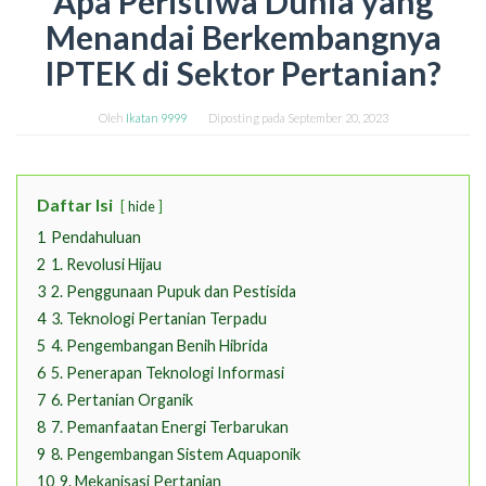
Apa Peristiwa Dunia yang
Menandai Berkembangnya
IPTEK di Sektor Pertanian?
Oleh
Ikatan 9999
Diposting pada
September 20, 2023
Daftar Isi
hide
1
Pendahuluan
2
1. Revolusi Hijau
3
2. Penggunaan Pupuk dan Pestisida
4
3. Teknologi Pertanian Terpadu
5
4. Pengembangan Benih Hibrida
6
5. Penerapan Teknologi Informasi
7
6. Pertanian Organik
8
7. Pemanfaatan Energi Terbarukan
9
8. Pengembangan Sistem Aquaponik
10
9. Mekanisasi Pertanian