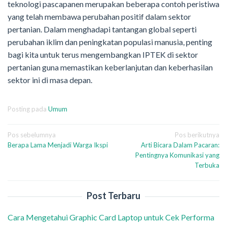
teknologi pascapanen merupakan beberapa contoh peristiwa
yang telah membawa perubahan positif dalam sektor
pertanian. Dalam menghadapi tantangan global seperti
perubahan iklim dan peningkatan populasi manusia, penting
bagi kita untuk terus mengembangkan IPTEK di sektor
pertanian guna memastikan keberlanjutan dan keberhasilan
sektor ini di masa depan.
Posting pada
Umum
Navigasi
Pos sebelumnya
Pos berikutnya
Berapa Lama Menjadi Warga Ikspi
Arti Bicara Dalam Pacaran:
pos
Pentingnya Komunikasi yang
Terbuka
Post Terbaru
Cara Mengetahui Graphic Card Laptop untuk Cek Performa