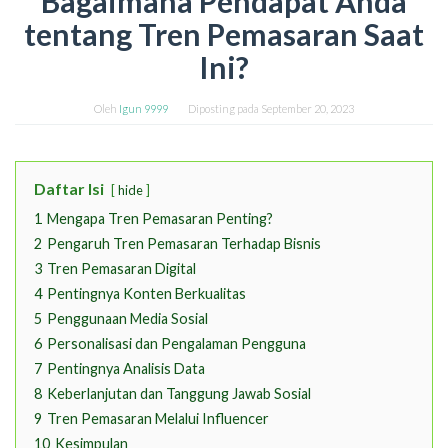
Bagaimana Pendapat Anda
tentang Tren Pemasaran Saat
Ini?
Oleh
Igun 9999
Diposting pada
September 20, 2023
Daftar Isi
hide
1
Mengapa Tren Pemasaran Penting?
2
Pengaruh Tren Pemasaran Terhadap Bisnis
3
Tren Pemasaran Digital
4
Pentingnya Konten Berkualitas
5
Penggunaan Media Sosial
6
Personalisasi dan Pengalaman Pengguna
7
Pentingnya Analisis Data
8
Keberlanjutan dan Tanggung Jawab Sosial
9
Tren Pemasaran Melalui Influencer
10
Kesimpulan