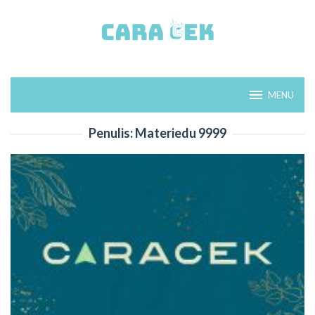
Loncat
ke
konten
MENU
Penulis:
Materiedu 9999