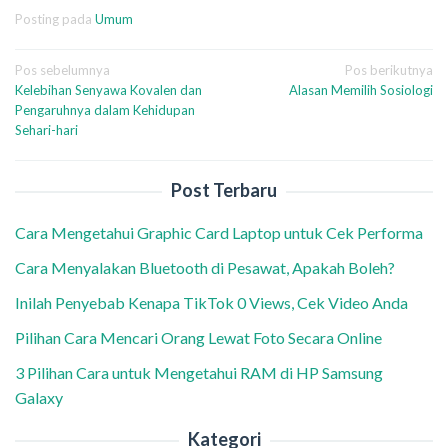
Posting pada
Umum
Navigasi
Pos sebelumnya
Pos berikutnya
Kelebihan Senyawa Kovalen dan
Alasan Memilih Sosiologi
pos
Pengaruhnya dalam Kehidupan
Sehari-hari
Post Terbaru
Cara Mengetahui Graphic Card Laptop untuk Cek Performa
Cara Menyalakan Bluetooth di Pesawat, Apakah Boleh?
Inilah Penyebab Kenapa TikTok 0 Views, Cek Video Anda
Pilihan Cara Mencari Orang Lewat Foto Secara Online
3 Pilihan Cara untuk Mengetahui RAM di HP Samsung
Galaxy
Kategori