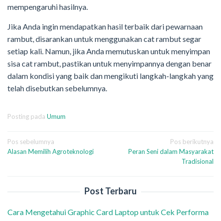
mempengaruhi hasilnya.
Jika Anda ingin mendapatkan hasil terbaik dari pewarnaan
rambut, disarankan untuk menggunakan cat rambut segar
setiap kali. Namun, jika Anda memutuskan untuk menyimpan
sisa cat rambut, pastikan untuk menyimpannya dengan benar
dalam kondisi yang baik dan mengikuti langkah-langkah yang
telah disebutkan sebelumnya.
Posting pada
Umum
Navigasi
Pos sebelumnya
Pos berikutnya
Alasan Memilih Agroteknologi
Peran Seni dalam Masyarakat
pos
Tradisional
Post Terbaru
Cara Mengetahui Graphic Card Laptop untuk Cek Performa