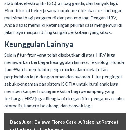
stabilitas elektronik (ESC), airbag ganda, dan banyak lagi.
Fitur-fitur ini bekerja sama untuk memberikan perlindungan
maksimal bagi pengemudi dan penumpang. Dengan HRV,
Anda dapat memiliki ketenangan pikiran saat mengemudi di
jalan raya maupun di lingkungan perkotaan yang sibuk.
Keunggulan Lainnya
Selain fitur-fitur yang telah disebutkan di atas, HRV juga
menawarkan berbagai keunggulan lainnya. Teknologi Honda
LaneWatch membantu pengemudi dalam melakukan
perpindahan lajur dengan aman dan nyaman. Fitur pengingat
sabuk pengaman dan sistem ISOFIX untuk kursi anak juga
memberikan perlindungan ekstra bagi penumpang yang
berharga. HRV juga dilengkapi dengan fitur pengaturan suhu
otomatis, kamera belakang, dan banyak lagi.
Baca Juga:
Bajawa Flores Cafe: A Relaxing Retreat
in the Heart of Indonesia