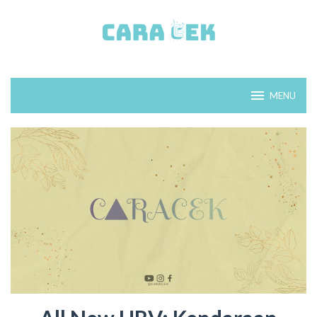
Loncat
ke
konten
MENU