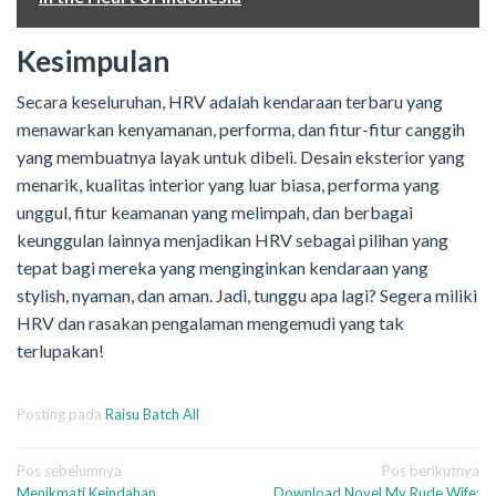
Kesimpulan
Secara keseluruhan, HRV adalah kendaraan terbaru yang
menawarkan kenyamanan, performa, dan fitur-fitur canggih
yang membuatnya layak untuk dibeli. Desain eksterior yang
menarik, kualitas interior yang luar biasa, performa yang
unggul, fitur keamanan yang melimpah, dan berbagai
keunggulan lainnya menjadikan HRV sebagai pilihan yang
tepat bagi mereka yang menginginkan kendaraan yang
stylish, nyaman, dan aman. Jadi, tunggu apa lagi? Segera miliki
HRV dan rasakan pengalaman mengemudi yang tak
terlupakan!
Posting pada
Raisu Batch All
Navigasi
Pos sebelumnya
Pos berikutnya
Menikmati Keindahan
Download Novel My Rude Wife: