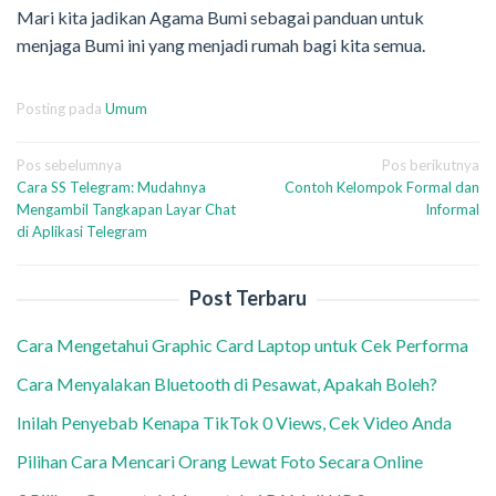
Mari kita jadikan Agama Bumi sebagai panduan untuk
menjaga Bumi ini yang menjadi rumah bagi kita semua.
Posting pada
Umum
Navigasi
Pos sebelumnya
Pos berikutnya
Cara SS Telegram: Mudahnya
Contoh Kelompok Formal dan
pos
Mengambil Tangkapan Layar Chat
Informal
di Aplikasi Telegram
Post Terbaru
Cara Mengetahui Graphic Card Laptop untuk Cek Performa
Cara Menyalakan Bluetooth di Pesawat, Apakah Boleh?
Inilah Penyebab Kenapa TikTok 0 Views, Cek Video Anda
Pilihan Cara Mencari Orang Lewat Foto Secara Online