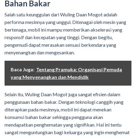
Bahan Bakar
Salah satu keunggulan dari Wuling Daan Mogot adalah
performa mesinnya yang unggul. Ditenagai oleh mesin yang
bertenaga, mobil ini mampu memberikan akselerasi yang
responsif dan kecepatan yang tinggi. Dengan begitu,
pengemudi dapat merasakan sensasi berkendara yang
menyenangkan dan mengesankan.
Baca Juga:
Tentang Pramuka: Organisasi Pemuda
yang Menyenangkan dan Mendidik
Selain itu, Wuling Daan Mogot juga sangat efisien dalam
penggunaan bahan bakar. Dengan teknologi canggih yang
diterapkan pada mesinnya, mobil ini dapat menekan
konsumsi bahan bakar sehingga pengguna akan
mendapatkan penghematan yang signifikan. Hal ini tentu
sangat menguntungkan bagi keluarga yang ingin menghemat