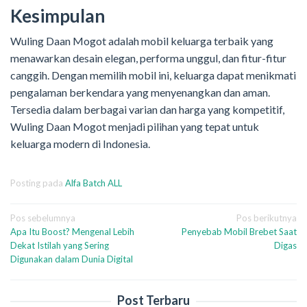
Kesimpulan
Wuling Daan Mogot adalah mobil keluarga terbaik yang
menawarkan desain elegan, performa unggul, dan fitur-fitur
canggih. Dengan memilih mobil ini, keluarga dapat menikmati
pengalaman berkendara yang menyenangkan dan aman.
Tersedia dalam berbagai varian dan harga yang kompetitif,
Wuling Daan Mogot menjadi pilihan yang tepat untuk
keluarga modern di Indonesia.
Posting pada
Alfa Batch ALL
Navigasi
Pos sebelumnya
Pos berikutnya
Apa Itu Boost? Mengenal Lebih
Penyebab Mobil Brebet Saat
pos
Dekat Istilah yang Sering
Digas
Digunakan dalam Dunia Digital
Post Terbaru