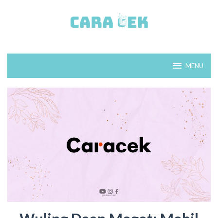
Loncat
ke
konten
MENU