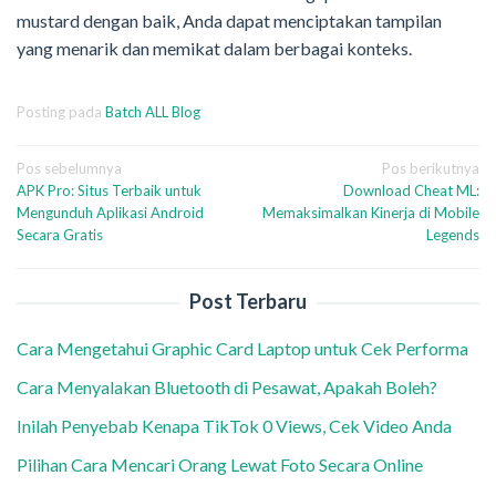
mustard dengan baik, Anda dapat menciptakan tampilan
yang menarik dan memikat dalam berbagai konteks.
Posting pada
Batch ALL Blog
Navigasi
Pos sebelumnya
Pos berikutnya
APK Pro: Situs Terbaik untuk
Download Cheat ML:
pos
Mengunduh Aplikasi Android
Memaksimalkan Kinerja di Mobile
Secara Gratis
Legends
Post Terbaru
Cara Mengetahui Graphic Card Laptop untuk Cek Performa
Cara Menyalakan Bluetooth di Pesawat, Apakah Boleh?
Inilah Penyebab Kenapa TikTok 0 Views, Cek Video Anda
Pilihan Cara Mencari Orang Lewat Foto Secara Online