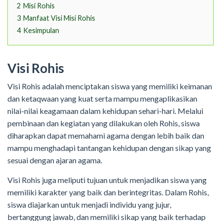
2
Misi Rohis
3
Manfaat Visi Misi Rohis
4
Kesimpulan
Visi Rohis
Visi Rohis adalah menciptakan siswa yang memiliki keimanan
dan ketaqwaan yang kuat serta mampu mengaplikasikan
nilai-nilai keagamaan dalam kehidupan sehari-hari. Melalui
pembinaan dan kegiatan yang dilakukan oleh Rohis, siswa
diharapkan dapat memahami agama dengan lebih baik dan
mampu menghadapi tantangan kehidupan dengan sikap yang
sesuai dengan ajaran agama.
Visi Rohis juga meliputi tujuan untuk menjadikan siswa yang
memiliki karakter yang baik dan berintegritas. Dalam Rohis,
siswa diajarkan untuk menjadi individu yang jujur,
bertanggung jawab, dan memiliki sikap yang baik terhadap