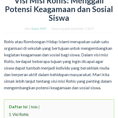
Visi Misi Rohis: Menggali
Potensi Keagamaan dan Sosial
Siswa
Oleh
Ikatan 9999
Diposting pada
September 3, 2023
Rohis atau Rombongan Hidup Islami merupakan salah satu
organisasi di sekolah yang bertujuan untuk mengembangkan
kegiatan keagamaan dan sosial bagi siswa. Dalam visi misi
Rohis, terdapat beberapa tujuan yang ingin dicapai agar
siswa dapat tumbuh menjadi individu yang berakhlak mulia
dan berperan aktif dalam kehidupan masyarakat. Mari kita
simak lebih lanjut tentang visi misi Rohis yang penting dalam
mengembangkan potensi keagamaan dan sosial siswa.
Daftar Isi
hide
1
Visi Rohis