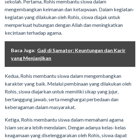
sekolah. Pertama, Rohis membantu siswa dalam
mengembangkan keimanan dan ketaqwaan. Dalam kegiatan-
kegiatan yang dilakukan oleh Rohis, siswa diajak untuk
memperkuat hubungan dengan Allah dan meningkatkan
kecintaan terhadap agama.
Baca Juga:
Gaji di Samator: Keuntungan dan Karir
yang Menjanjikan
Kedua, Rohis membantu siswa dalam mengembangkan
karakter yang baik. Melalui pembinaan yang dilakukan oleh
Rohis, siswa diajarkan untuk memiliki sikap yang jujur,
bertanggung jawab, serta menghargai perbedaan dan
keberagaman dalam masyarakat.
Ketiga, Rohis membantu siswa dalam memahami agama
Islam secara lebih mendalam. Dengan adanya kelas-kelas
keagamaan yang diselenggarakan oleh Rohis, siswa dapat