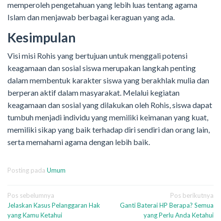
memperoleh pengetahuan yang lebih luas tentang agama
Islam dan menjawab berbagai keraguan yang ada.
Kesimpulan
Visi misi Rohis yang bertujuan untuk menggali potensi
keagamaan dan sosial siswa merupakan langkah penting
dalam membentuk karakter siswa yang berakhlak mulia dan
berperan aktif dalam masyarakat. Melalui kegiatan
keagamaan dan sosial yang dilakukan oleh Rohis, siswa dapat
tumbuh menjadi individu yang memiliki keimanan yang kuat,
memiliki sikap yang baik terhadap diri sendiri dan orang lain,
serta memahami agama dengan lebih baik.
Posting pada
Umum
Navigasi
Pos sebelumnya
Pos berikutnya
Jelaskan Kasus Pelanggaran Hak
Ganti Baterai HP Berapa? Semua
pos
yang Kamu Ketahui
yang Perlu Anda Ketahui