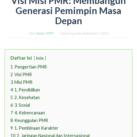
Visi Misi PMR: Membangun
Generasi Pemimpin Masa
Depan
Oleh
Ikatan 9999
Diposting pada
September 3, 2023
Daftar Isi
hide
1
Pengertian PMR
2
Visi PMR
3
Misi PMR
4
1. Pendidikan
5
2. Kesehatan
6
3. Sosial
7
4. Kebencanaan
8
Keunggulan PMR
9
1. Pembinaan Karakter
10
2. Jaringan Nasional dan Internasional