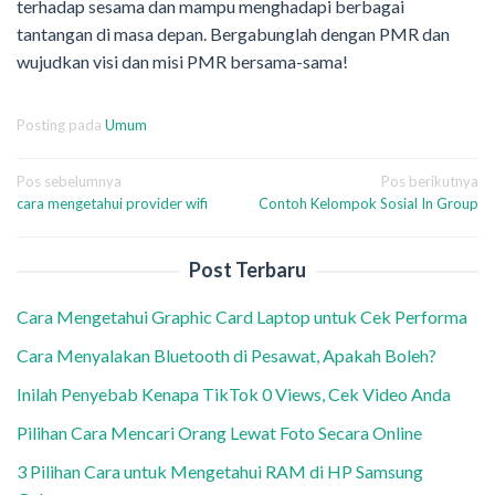
terhadap sesama dan mampu menghadapi berbagai
tantangan di masa depan. Bergabunglah dengan PMR dan
wujudkan visi dan misi PMR bersama-sama!
Posting pada
Umum
Navigasi
Pos sebelumnya
Pos berikutnya
cara mengetahui provider wifi
Contoh Kelompok Sosial In Group
pos
Post Terbaru
Cara Mengetahui Graphic Card Laptop untuk Cek Performa
Cara Menyalakan Bluetooth di Pesawat, Apakah Boleh?
Inilah Penyebab Kenapa TikTok 0 Views, Cek Video Anda
Pilihan Cara Mencari Orang Lewat Foto Secara Online
3 Pilihan Cara untuk Mengetahui RAM di HP Samsung