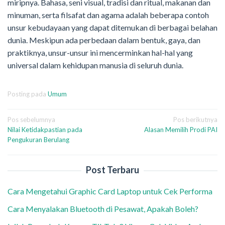
miripnya. Bahasa, seni visual, tradisi dan ritual, makanan dan
minuman, serta filsafat dan agama adalah beberapa contoh
unsur kebudayaan yang dapat ditemukan di berbagai belahan
dunia. Meskipun ada perbedaan dalam bentuk, gaya, dan
praktiknya, unsur-unsur ini mencerminkan hal-hal yang
universal dalam kehidupan manusia di seluruh dunia.
Posting pada
Umum
Navigasi
Pos sebelumnya
Pos berikutnya
Nilai Ketidakpastian pada
Alasan Memilih Prodi PAI
pos
Pengukuran Berulang
Post Terbaru
Cara Mengetahui Graphic Card Laptop untuk Cek Performa
Cara Menyalakan Bluetooth di Pesawat, Apakah Boleh?