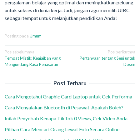
pengalaman belajar yang optimal dan meningkatkan peluang
untuk sukses di dunia kerja. Jadi, jangan ragu memilih UIBC
sebagai tempat untuk melanjutkan pendidikan Anda!
Posting pada
Umum
Navigasi
Pos sebelumnya
Pos berikutnya
Tempat Mistik: Keajaiban yang
Pertanyaan tentang Seni untuk
pos
Mengundang Rasa Penasaran
Dosen
Post Terbaru
Cara Mengetahui Graphic Card Laptop untuk Cek Performa
Cara Menyalakan Bluetooth di Pesawat, Apakah Boleh?
Inilah Penyebab Kenapa TikTok 0 Views, Cek Video Anda
Pilihan Cara Mencari Orang Lewat Foto Secara Online