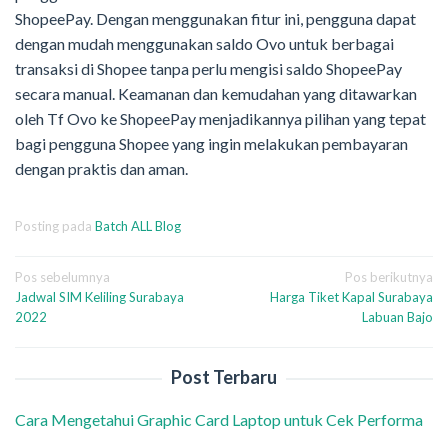
ShopeePay. Dengan menggunakan fitur ini, pengguna dapat
dengan mudah menggunakan saldo Ovo untuk berbagai
transaksi di Shopee tanpa perlu mengisi saldo ShopeePay
secara manual. Keamanan dan kemudahan yang ditawarkan
oleh Tf Ovo ke ShopeePay menjadikannya pilihan yang tepat
bagi pengguna Shopee yang ingin melakukan pembayaran
dengan praktis dan aman.
Posting pada
Batch ALL Blog
Navigasi
Pos sebelumnya
Pos berikutnya
Jadwal SIM Keliling Surabaya
Harga Tiket Kapal Surabaya
pos
2022
Labuan Bajo
Post Terbaru
Cara Mengetahui Graphic Card Laptop untuk Cek Performa