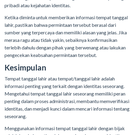
pribadi atau kejahatan identitas.
Ketika diminta untuk memberikan informasi tempat tanggal
lahir, pastikan bahwa permintaan tersebut berasal dari
sumber yang terpercaya dan memiliki alasan yang jelas. Jika
merasa ragu atau tidak yakin, sebaiknya konfirmasikan
terlebih dahulu dengan pihak yang berwenang atau lakukan
pengecekan keabsahan permintaan tersebut.
Kesimpulan
Tempat tanggal lahir atau tempat/tanggal lahir adalah
informasi penting yang terkait dengan identitas seseorang.
Mengetahui tempat tanggal lahir seseorang memiliki peran
penting dalam proses administrasi, membantu memverifikasi
identitas, dan menjadi kunci dalam mencari informasi tentang
seseorang.
Menggunakan informasi tempat tanggal lahir dengan bijak