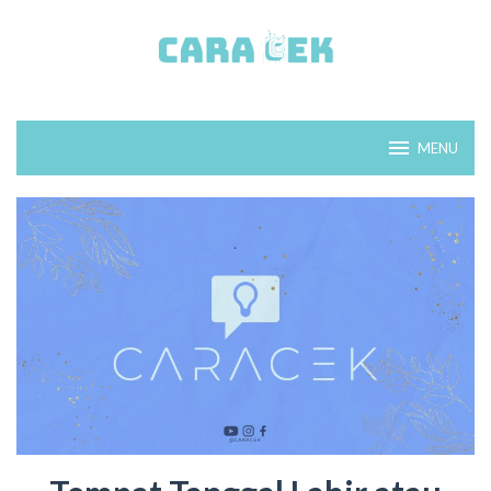
Loncat
ke
konten
MENU