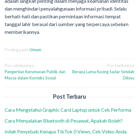
adalah langkah penting dalam menjaga keamanan identitas
dan menghindari penyalahgunaan informasi pribadi. Selalu
berhati-hati dan pastikan permintaan informasi tempat
tanggal lahir berasal dari sumber yang terpercaya sebelum
memberikannya.
Posting pada
Umum
Navigasi
Pos sebelumnya
Pos berikutnya
Pengertian Kerumunan Publik dan
Berapa Lama Kucing Sadar Setelah
pos
Massa dalam Konteks Sosial
Dibius
Post Terbaru
Cara Mengetahui Graphic Card Laptop untuk Cek Performa
Cara Menyalakan Bluetooth di Pesawat, Apakah Boleh?
Inilah Penyebab Kenapa TikTok 0 Views, Cek Video Anda