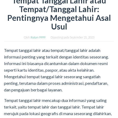
Tempat Tanggal Lahir atau
Tempat/Tanggal Lahir:
Pentingnya Mengetahui Asal
Usul
Oleh
Ikatan 9999
Diposting pada
September 21, 2023
Tempat tanggal lahir atau tempat/tanggal lahir adalah
informasi penting yang terkait dengan identitas seseorang.
Informasi ini biasanya dicantumkan dalam dokumen resmi
seperti kartu identitas, paspor, atau akta kelahiran.
Mengetahui tempat tanggal lahir seseorang sangatlah
penting, terutama dalam proses administrasi, pendaftaran,
dan pengajuan berbagai layanan.
Tempat tanggal lahir mencakup dua informasi yang saling
terkait, yaitu tempat lahir dan tanggal lahir. Tempat lahir
merujuk pada lokasi geografis di mana seseorang dilahirkan,