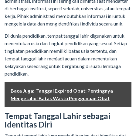
administrasi. Informasi ini seringkali diminta saat mendaftar
di berbagai institusi, seperti sekolah, universitas, atau tempat
kerja. Pihak administrasi membutuhkan informasi ini untuk
mengelola data dan mengidentifikasi individu secara unik.
Di dunia pendidikan, tempat tanggal lahir digunakan untuk
menentukan usia dan tingkat pendidikan yang sesuai. Setiap
tingkatan pendidikan memiliki batas usia tertentu, dan
tempat tanggal lahir menjadi acuan dalam menentukan
kelayakan seseorang untuk bergabung di suatu lembaga
pendidikan.
Baca Juga:
Tanggal Expired Obat: Pentingnya
Mengetahui Batas Waktu Penggunaan Obat
Tempat Tanggal Lahir sebagai
Identitas Diri
Tempat tanggal lahir juga menjadi bagian dari identitas diri