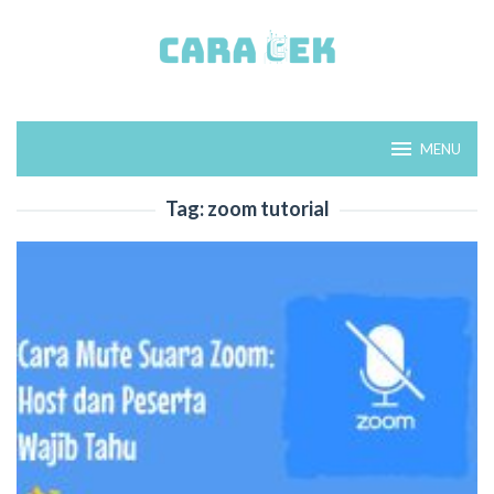
Loncat
ke
konten
MENU
Tag:
zoom tutorial