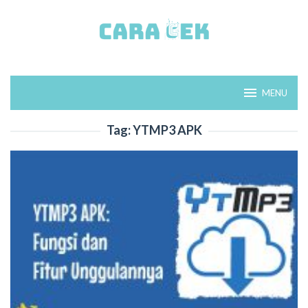
Loncat
ke
konten
MENU
Tag:
YTMP3 APK