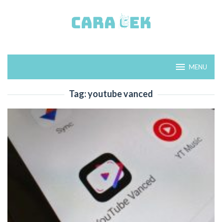
Loncat
ke
konten
MENU
Tag:
youtube vanced