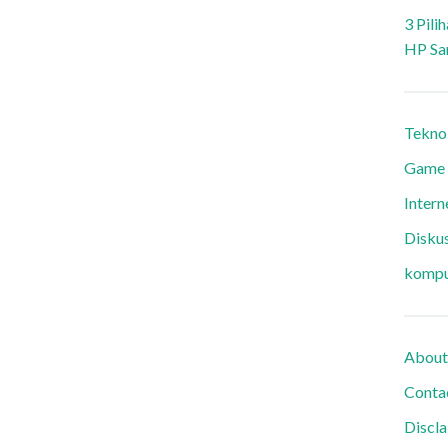
3 Pili
HP Sa
Tekno
Game
Intern
Diskus
kompu
About
Conta
Discl