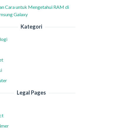
han Cara untuk Mengetahui RAM di
msung Galaxy
Kategori
logi
et
i
ter
Legal Pages
ct
aimer