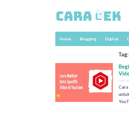
Loncat
ke
konten
Home
Blogging
Digital
D
Tag
Begi
Vid
Oleh
A
Cara 
untu
YouT