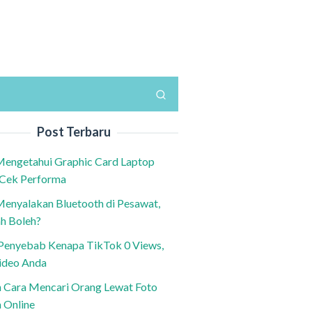
Post Terbaru
Mengetahui Graphic Card Laptop
 Cek Performa
Menyalakan Bluetooth di Pesawat,
h Boleh?
h Penyebab Kenapa TikTok 0 Views,
ideo Anda
n Cara Mencari Orang Lewat Foto
a Online