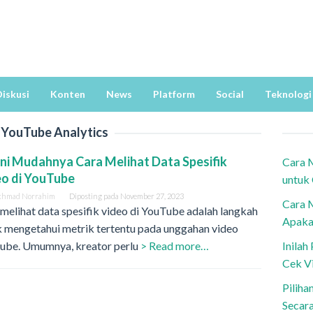
iskusi
Konten
News
Platform
Social
Teknologi
:
YouTube Analytics
ni Mudahnya Cara Melihat Data Spesifik
Cara 
eo di YouTube
untuk
khmad Norrahim
Diposting pada
November 27, 2023
Cara 
melihat data spesifik video di YouTube adalah langkah
Apaka
k mengetahui metrik tertentu pada unggahan video
ube. Umumnya, kreator perlu
> Read more…
Inila
Cek V
Piliha
Secar