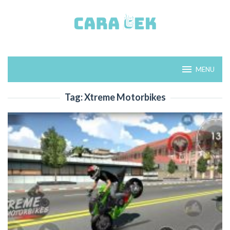
Loncat
ke
konten
MENU
Tag:
Xtreme Motorbikes