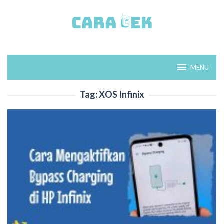
Loncat
ke
konten
MENU
Tag:
XOS Infinix