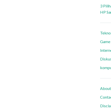
3 Pili
HP Sa
Tekno
Game
Intern
Diskus
kompu
About
Conta
Discl