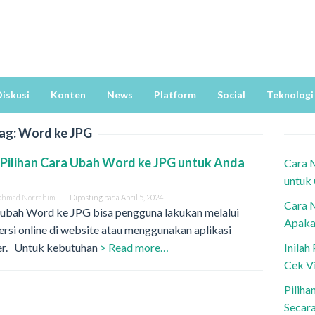
iskusi
Konten
News
Platform
Social
Teknologi
ag:
Word ke JPG
2 Pilihan Cara Ubah Word ke JPG untuk Anda
Cara 
h
untuk
khmad Norrahim
Diposting pada
April 5, 2024
Cara 
 ubah Word ke JPG bisa pengguna lakukan melalui
Apaka
rsi online di website atau menggunakan aplikasi
ler. Untuk kebutuhan
> Read more…
Inila
Cek V
Piliha
Secar