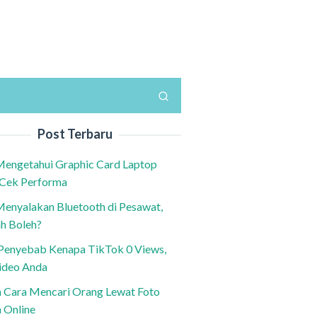
Post Terbaru
Mengetahui Graphic Card Laptop
 Cek Performa
Menyalakan Bluetooth di Pesawat,
h Boleh?
h Penyebab Kenapa TikTok 0 Views,
ideo Anda
n Cara Mencari Orang Lewat Foto
a Online