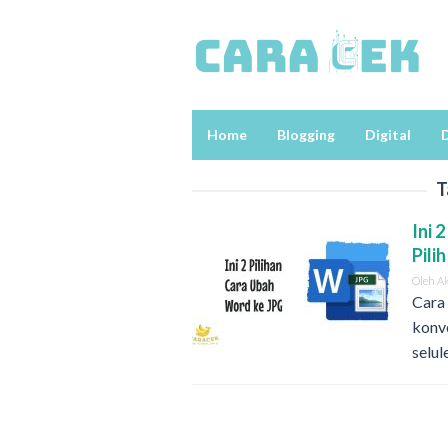
Loncat
ke
konten
Home
Blogging
Digital
D
T
Ini 
Pili
Oleh
A
Cara
konve
selu