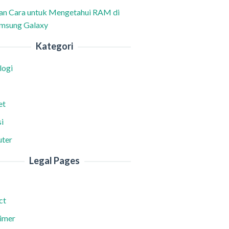
han Cara untuk Mengetahui RAM di
msung Galaxy
Kategori
logi
et
i
ter
Legal Pages
ct
aimer