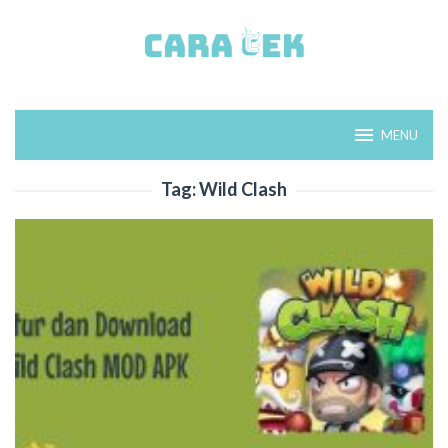
Loncat
ke
konten
MENU
Tag:
Wild Clash