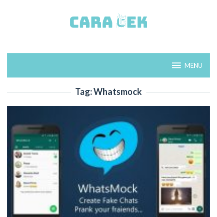
Loncat
ke
konten
MENU
Tag:
Whatsmock